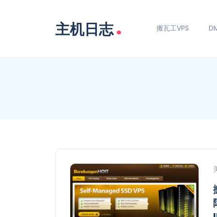
.
主机日志
搬瓦工VPS
DM