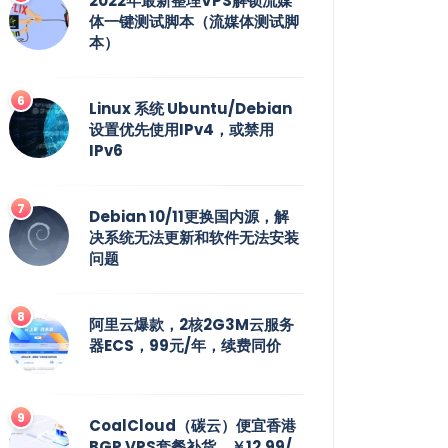
2022年最新整理VPS解锁流媒
体一键测试脚本（流媒体测试脚
本）
Linux 系统 Ubuntu/Debian
设置优先使用IPv4，或禁用
IPv6
Debian 10/11更换国内源，解
决系统无法更新和软件无法安装
问题
阿里云爆款，2核2G3M云服务
器ECS，99元/年，续费同价
CoalCloud（碳云）便宜香港
BGP VPS套餐补货，￥12.99/