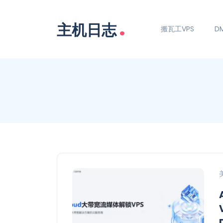
.
主机日志
搬瓦工VPS
DM