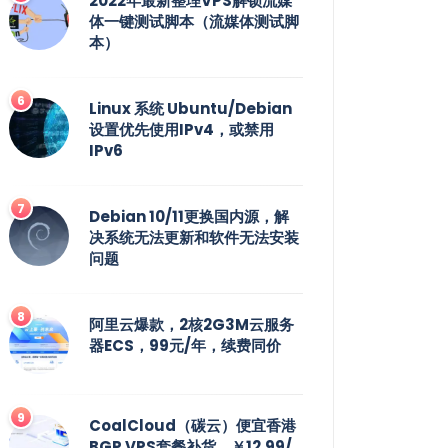
2022年最新整理VPS解锁流媒
体一键测试脚本（流媒体测试脚
本）
Linux 系统 Ubuntu/Debian
设置优先使用IPv4，或禁用
IPv6
Debian 10/11更换国内源，解
决系统无法更新和软件无法安装
问题
阿里云爆款，2核2G3M云服务
器ECS，99元/年，续费同价
CoalCloud（碳云）便宜香港
BGP VPS套餐补货，￥12.99/