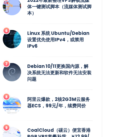
2022年最新整理VPS解锁流媒
体一键测试脚本（流媒体测试脚
本）
Linux 系统 Ubuntu/Debian
设置优先使用IPv4，或禁用
IPv6
Debian 10/11更换国内源，解
决系统无法更新和软件无法安装
问题
阿里云爆款，2核2G3M云服务
器ECS，99元/年，续费同价
CoalCloud（碳云）便宜香港
BGP VPS套餐补货，￥12.99/