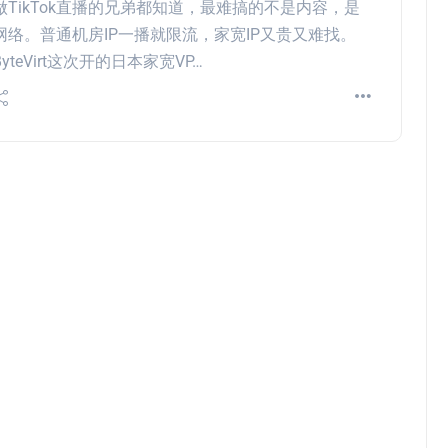
做TikTok直播的兄弟都知道，最难搞的不是内容，是
网络。普通机房IP一播就限流，家宽IP又贵又难找。
ByteVirt这次开的日本家宽VP…