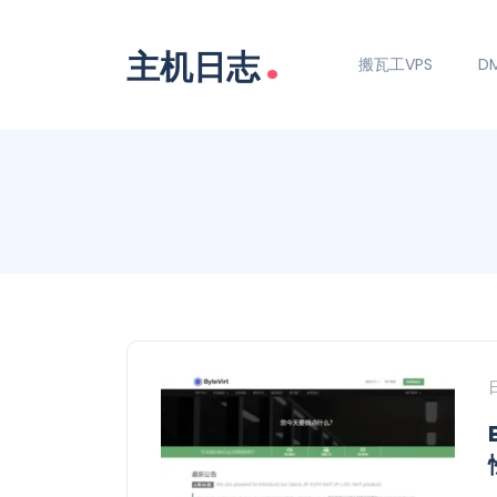
.
主机日志
搬瓦工VPS
DM