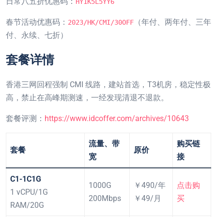
日常八五折优惠码：
HY1K5L5YY6
春节活动优惠码：
（年付、两年付、三年
2023/HK/CMI/30OFF
付、永续、七折）
套餐详情
香港三网回程强制 CMI 线路，建站首选，T3机房，稳定性极
高，禁止在高峰期测速，一经发现清退不退款。
套餐评测：
https://www.idcoffer.com/archives/10643
流量、带
购买链
套餐
原价
宽
接
C1-1C1G
1000G
￥490/年
点击购
1 vCPU/1G
200Mbps
￥49/月
买
RAM/20G