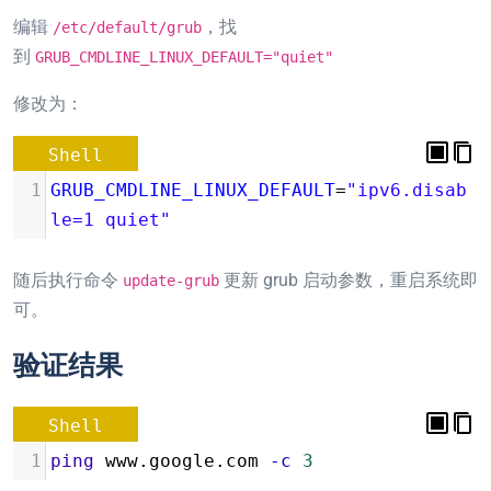
编辑
，找
/etc/default/grub
到
GRUB_CMDLINE_LINUX_DEFAULT="quiet"
修改为：
Shell
1
GRUB_CMDLINE_LINUX_DEFAULT
=
"ipv6.disab
le=1 quiet"
随后执行命令
更新 grub 启动参数，重启系统即
update-grub
可。
验证结果
Shell
1
ping
 www.google.com 
-c
3