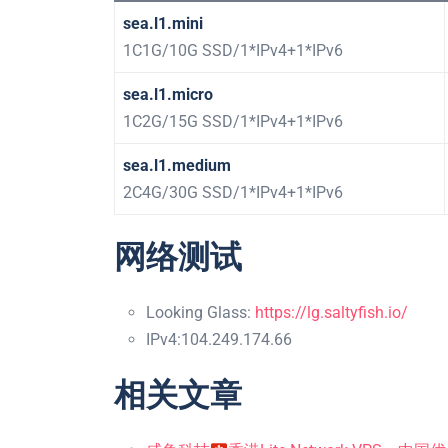
sea.l1.mini
1C1G/10G SSD/1*IPv4+1*IPv6
sea.l1.micro
1C2G/15G SSD/1*IPv4+1*IPv6
sea.l1.medium
2C4G/30G SSD/1*IPv4+1*IPv6
网络测试
Looking Glass:
https://lg.saltyfish.io/
IPv4:104.249.174.66
相关文章