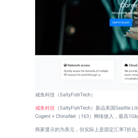
咸鱼科技（SaltyFishTech）
咸鱼科技
（SaltyFishTech）新品美国Seattle
Cogent + ChinaNet（163）网络接入，最
商家显示的为美元，但实际上是固定汇率7折合