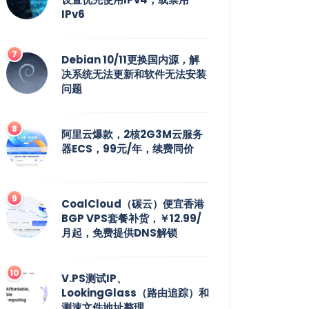
IPv6
Debian 10/11更换国内源，解
决系统无法更新和软件无法安装
问题
阿里云爆款，2核2G3M云服务
器ECS，99元/年，续费同价
CoalCloud（碳云）便宜香港
BGP VPS套餐补货，￥12.99/
月起，免费提供DNS解锁
V.PS测试IP、
LookingGlass（路由追踪）和
测速文件地址整理