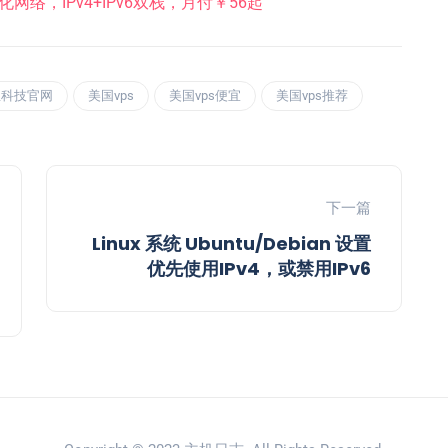
国优化网络，IPv4+IPv6双栈，月付￥56起
鱼科技官网
美国vps
美国vps便宜
美国vps推荐
下一篇
Linux 系统 Ubuntu/Debian 设置
优先使用IPv4，或禁用IPv6