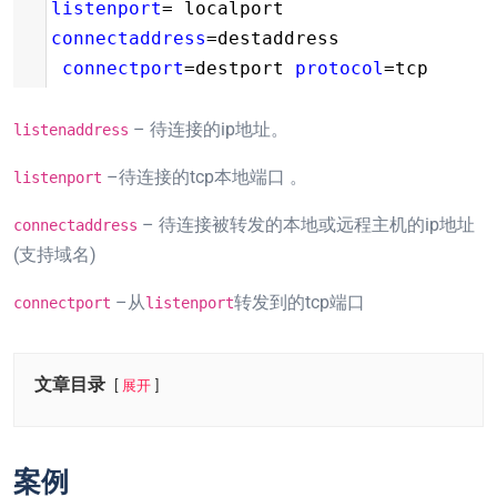
listenport
=
 localport 
connectaddress
=
destaddress 
connectport
=
destport 
protocol
=
tcp
– 待连接的ip地址。
listenaddress
–待连接的tcp本地端口 。
listenport
– 待连接被转发的本地或远程主机的ip地址
connectaddress
(支持域名)
–从
转发到的tcp端口
connectport
listenport
文章目录
展开
案例