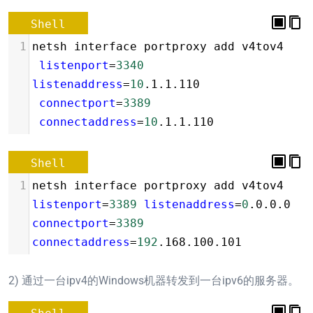
Shell
1
netsh interface portproxy add v4tov4 
listenport
=
3340
listenaddress
=
10
.1.1.110 
connectport
=
3389
connectaddress
=
10
.1.1.110
Shell
1
netsh interface portproxy add v4tov4 
listenport
=
3389
listenaddress
=
0
.0.0.0 
connectport
=
3389
connectaddress
=
192
.168.100.101
2) 通过一台ipv4的Windows机器转发到一台ipv6的服务器。