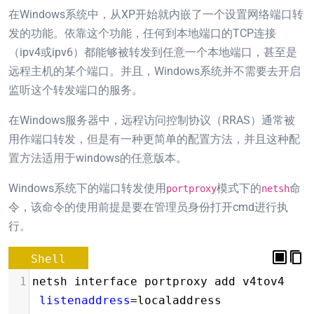
在Windows系统中，从XP开始就内嵌了一个设置网络端口转
发的功能。依靠这个功能，任何到本地端口的TCP连接
（ipv4或ipv6）都能够被转发到任意一个本地端口，甚至是
远程主机的某个端口。并且，Windows系统并不需要去开启
监听这个转发端口的服务。
在Windows服务器中，远程访问控制协议（RRAS）通常被
用作端口转发，但是有一种更简单的配置方法，并且这种配
置方法适用于windows的任意版本。
Windows系统下的端口转发使用
模式下的
命
portproxy
netsh
令，该命令的使用前提是要在管理员身份打开cmd进行执
行。
Shell
1
netsh interface portproxy add v4tov4 
listenaddress
=
localaddress 