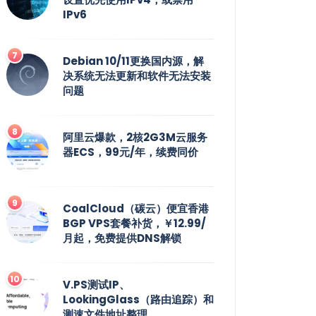
IPv6
Debian 10/11更换国内源，解
决系统无法更新和软件无法安装
问题
阿里云爆款，2核2G3M云服务
器ECS，99元/年，续费同价
CoalCloud（碳云）便宜香港
BGP VPS套餐补货，￥12.99/
月起，免费提供DNS解锁
V.PS测试IP、
LookingGlass（路由追踪）和
测速文件地址整理