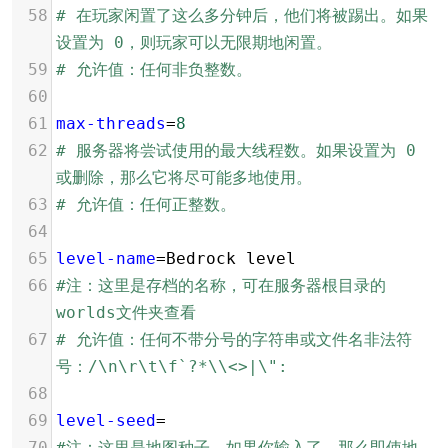
58
# 在玩家闲置了这么多分钟后，他们将被踢出。如果
设置为 0，则玩家可以无限期地闲置。
59
# 允许值：任何非负整数。
60
61
max-threads
=
8
62
# 服务器将尝试使用的最大线程数。如果设置为 0 
或删除，那么它将尽可能多地使用。
63
# 允许值：任何正整数。
64
65
level-name
=
Bedrock level
66
#注：这里是存档的名称，可在服务器根目录的
worlds文件夹查看
67
# 允许值：任何不带分号的字符串或文件名非法符
号：/\n\r\t\f`?*\\<>|\":
68
69
level-seed
=
70
#注：这里是地图种子，如果你输入了，那么即使地