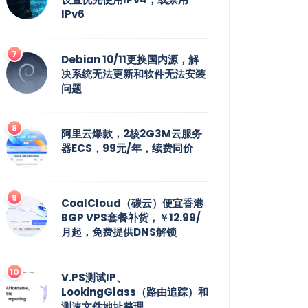
IPv6
Debian 10/11更换国内源，解
决系统无法更新和软件无法安装
问题
阿里云爆款，2核2G3M云服务
器ECS，99元/年，续费同价
CoalCloud（碳云）便宜香港
BGP VPS套餐补货，￥12.99/
月起，免费提供DNS解锁
V.PS测试IP、
LookingGlass（路由追踪）和
测速文件地址整理