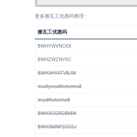
更多搬瓦工优惠码整理：
搬瓦工优惠码
BWHYWVNCXX
BWHZWZNVXC
BWH3HYATVBJW
ireallyreadtheterms8
ireadtheterms8
BWH3OGRI2BMW
BWH3MNP2CG5J