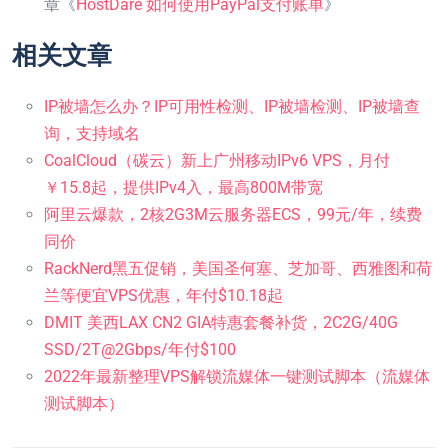
章《
HostDare 如何使用PayPal支付账单
》
相关文章
IP被墙怎么办？IP可用性检测、IP被墙检测、IP被墙查
询，支持域名
CoalCloud（碳云）新上广州移动IPv6 VPS，月付
￥15.8起，提供IPv4入，最高800M带宽
阿里云爆款，2核2G3M云服务器ECS，99元/年，续费
同价
RackNerd黑五促销，美国圣何塞、芝加哥、西雅图和荷
兰等便宜VPS优惠，年付$10.18起
DMIT 美西LAX CN2 GIA特惠套餐补货，2C2G/40G
SSD/2T@2Gbps/年付$100
2022年最新整理VPS解锁流媒体一键测试脚本（流媒体
测试脚本）