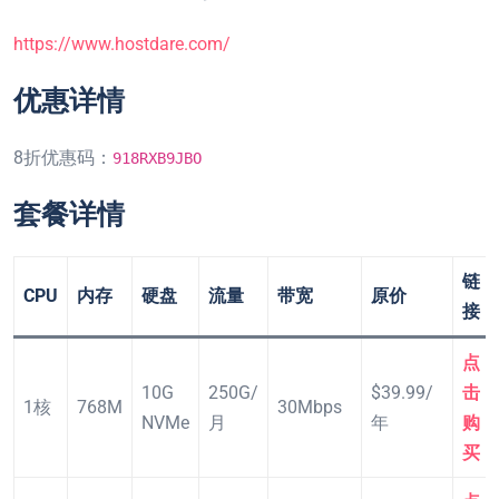
https://www.hostdare.com/
优惠详情
8折优惠码：
918RXB9JBO
套餐详情
链
CPU
内存
硬盘
流量
带宽
原价
接
点
10G
250G/
$39.99/
击
1核
768M
30Mbps
NVMe
月
年
购
买