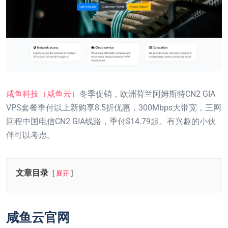
咸鱼科技（咸鱼云）
冬季促销，欧洲荷兰阿姆斯特CN2 GIA
VPS套餐季付以上新购享8.5折优惠，300Mbps大带宽，三网
回程中国电信CN2 GIA线路，季付$14.79起。有兴趣的小伙
伴可以考虑。
文章目录
展开
咸鱼云官网