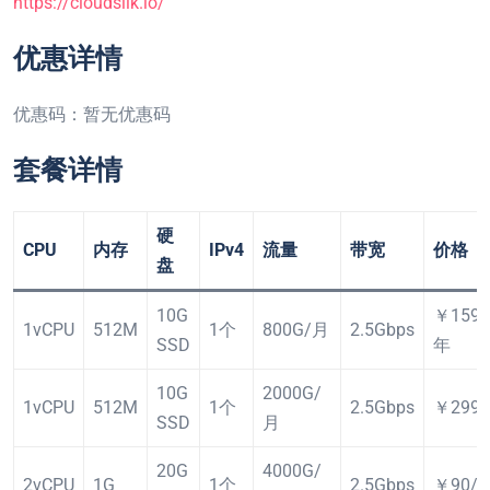
https://cloudsilk.io/
优惠详情
优惠码：暂无优惠码
套餐详情
硬
CPU
内存
IPv4
流量
带宽
价格
盘
10G
￥159.
1vCPU
512M
1个
800G/月
2.5Gbps
SSD
年
10G
2000G/
1vCPU
512M
1个
2.5Gbps
￥299
SSD
月
20G
4000G/
2vCPU
1G
1个
2.5Gbps
￥90/