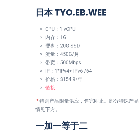
日本 TYO.EB.WEE
CPU：1 vCPU
内存：1G
硬盘：20G SSD
流量：450G/月
带宽：500Mbps
IP：1*IPv4+ IPv6 /64
价格：$154.9/年
链接
*
特别产品限量供应，售完即止。部分特殊产品
情见下方。
一加一等于二