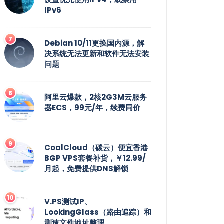
IPv6
Debian 10/11更换国内源，解
决系统无法更新和软件无法安装
问题
阿里云爆款，2核2G3M云服务
器ECS，99元/年，续费同价
CoalCloud（碳云）便宜香港
BGP VPS套餐补货，￥12.99/
月起，免费提供DNS解锁
V.PS测试IP、
LookingGlass（路由追踪）和
测速文件地址整理