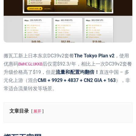
搬瓦工新上日本东京DC39v2套餐
The Tokyo Plan v2
，使用
优惠码
后仅需$92.3/年，相比上一次DC39v2套餐
BWHCGLUKKB
升级价格高了$19，但是
流量和配置均翻倍！
直连中国 – 多
元化上游（混合
CMI + 9929 + 4837 + CN2 GIA + 163
），非
常适合流量转发等场景。
文章目录
展开