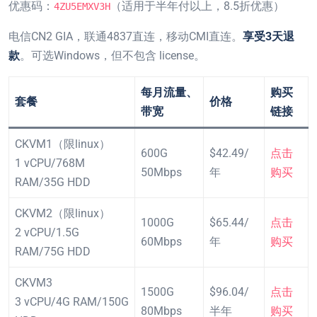
优惠码：
（适用于半年付以上，8.5折优惠）
4ZU5EMXV3H
电信CN2 GIA，联通4837直连，移动CMI直连。
享受3天退
款
。可选Windows，但不包含 license。
每月流量、
购买
套餐
价格
带宽
链接
CKVM1（限linux）
600G
$42.49/
点击
1 vCPU/768M
50Mbps
年
购买
RAM/35G HDD
CKVM2（限linux）
1000G
$65.44/
点击
2 vCPU/1.5G
60Mbps
年
购买
RAM/75G HDD
CKVM3
1500G
$96.04/
点击
3 vCPU/4G RAM/150G
80Mbps
半年
购买