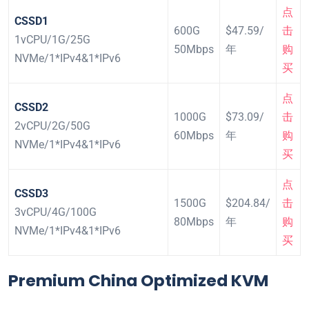
点
CSSD1
600G
$47.59/
击
1vCPU/1G/25G
50Mbps
年
购
NVMe/1*IPv4&1*IPv6
买
点
CSSD2
1000G
$73.09/
击
2vCPU/2G/50G
60Mbps
年
购
NVMe/1*IPv4&1*IPv6
买
点
CSSD3
1500G
$204.84/
击
3vCPU/4G/100G
80Mbps
年
购
NVMe/1*IPv4&1*IPv6
买
Premium China Optimized KVM