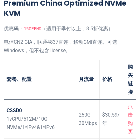
Premium China Optimized NVMe
KVM
优惠码：
（适用于季付以上，8.5折优惠）
15OFFHD
电信CN2 GIA，联通4837直连，移动CMI直连。可选
Windows，但不包含 license。
购
买
套餐、配置
月流量
价格
链
接
点
CSSD0
250G
$30.59/
击
1vCPU/512M/10G
30Mbps
年
购
NVMe/1*IPv4&1*IPv6
买