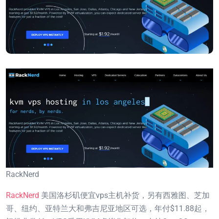
RackNerd
RackNerd
美国洛杉矶便宜vps主机补货，另有西雅图、芝加
哥、纽约、亚特兰大和弗吉尼亚地区可选，年付$11.88起，