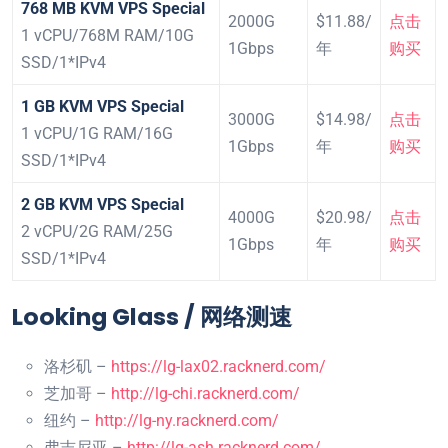
768 MB KVM VPS Special
2000G
$11.88/
点击
1 vCPU/768M RAM/10G
1Gbps
年
购买
SSD/1*IPv4
1 GB KVM VPS Special
3000G
$14.98/
点击
1 vCPU/1G RAM/16G
1Gbps
年
购买
SSD/1*IPv4
2 GB KVM VPS Special
4000G
$20.98/
点击
2 vCPU/2G RAM/25G
1Gbps
年
购买
SSD/1*IPv4
Looking Glass / 网络测速
洛杉矶 –
https://lg-lax02.racknerd.com/
芝加哥 –
http://lg-chi.racknerd.com/
纽约 –
http://lg-ny.racknerd.com/
弗吉尼亚 –
http://lg-ash.racknerd.com/