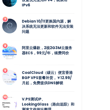
IPv6
Debian 10/11更换国内源，解
决系统无法更新和软件无法安装
问题
阿里云爆款，2核2G3M云服务
器ECS，99元/年，续费同价
CoalCloud（碳云）便宜香港
BGP VPS套餐补货，￥12.99/
月起，免费提供DNS解锁
V.PS测试IP、
LookingGlass（路由追踪）和
测速文件地址整理