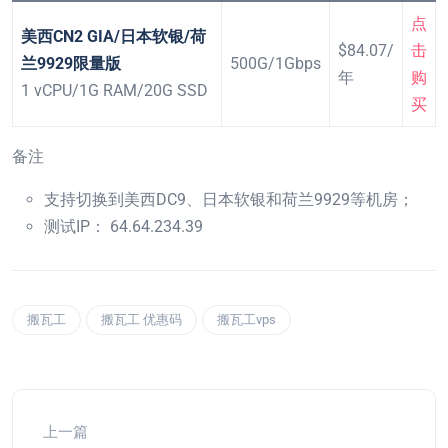
点
美西CN2 GIA/日本软银/荷
$84.07/
击
兰9929限量版
500G/1Gbps
年
购
1 vCPU/1G RAM/20G SSD
买
备注
支持切换到美西DC9、日本软银和荷兰9929等机房；
测试IP： 64.64.234.39
搬瓦工
搬瓦工 优惠码
搬瓦工vps
上一篇