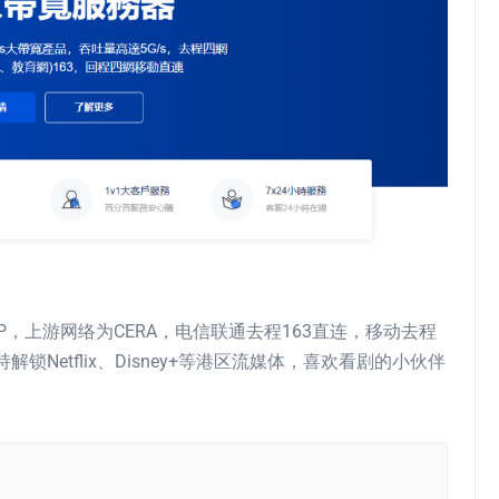
原生IP，上游网络为CERA，电信联通去程163直连，移动去程
锁Netflix、Disney+等港区流媒体，喜欢看剧的小伙伴