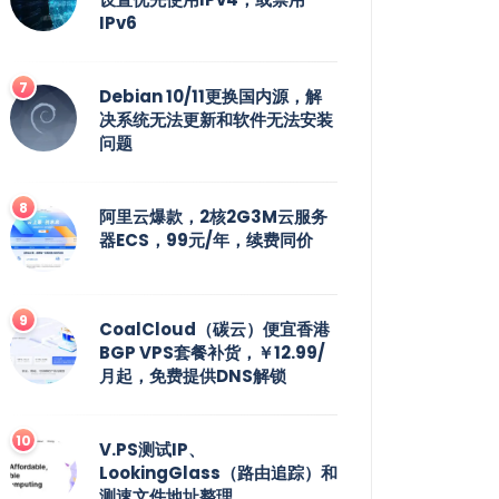
IPv6
Debian 10/11更换国内源，解
决系统无法更新和软件无法安装
问题
阿里云爆款，2核2G3M云服务
器ECS，99元/年，续费同价
CoalCloud（碳云）便宜香港
BGP VPS套餐补货，￥12.99/
月起，免费提供DNS解锁
V.PS测试IP、
LookingGlass（路由追踪）和
测速文件地址整理