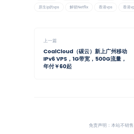
原生ip的vps
解锁Netflix
香港vps
香港v
上一篇
CoalCloud（碳云）新上广州移动
IPv6 VPS，1G带宽，500G流量，
年付￥60起
免责声明：本站不销售