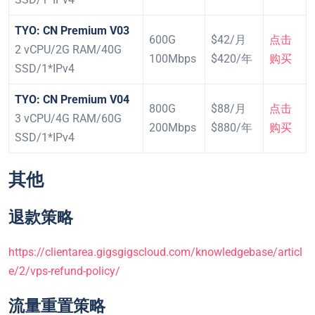
TYO: CN Premium V03
600G
$42/月
点击
2 vCPU/2G RAM/40G
100Mbps
$420/年
购买
SSD/1*IPv4
TYO: CN Premium V04
800G
$88/月
点击
3 vCPU/4G RAM/60G
200Mbps
$880/年
购买
SSD/1*IPv4
其他
退款策略
https://clientarea.gigsgigscloud.com/knowledgebase/articl
e/2/vps-refund-policy/
流量重置策略