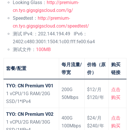
Looking Glass：
http://premium-
cn.tyo.gigsgigscloud.com/lg/
Speedtest：
http://premium-
cn.tyo.gigsgigscloud.com/speedtest/
测试 IPv4:：202.144.194.49 IPv6：
2402:c480:3001:1504:1c00:fff:fe00:6a4
测试文件：
100MB
每月流量/
价格（原
购买
套餐/配置
带宽
价）
链接
TYO: CN Premium V01
200G
$12/月
点击
1 vCPU/1G RAM/20G
50Mbps
$120/年
购买
SSD/1*IPv4
TYO: CN Premium V02
400G
$24/月
点击
1 vCPU/2G RAM/30G
100Mbps
$240/年
购买
SSD/1*IPv4