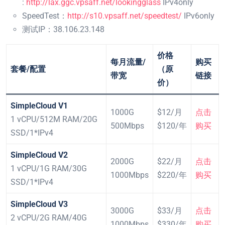
:
http://lax.ggc.vpsaff.net/lookingglass
IPv4only
SpeedTest：
http://s10.vpsaff.net/speedtest/
IPv6only
测试IP：38.106.23.148
价格
每月流量/
购买
套餐/配置
（原
带宽
链接
价）
SimpleCloud V1
1000G
$12/月
点击
1 vCPU/512M RAM/20G
500Mbps
$120/年
购买
SSD/1*IPv4
SimpleCloud V2
2000G
$22/月
点击
1 vCPU/1G RAM/30G
1000Mbps
$220/年
购买
SSD/1*IPv4
SimpleCloud V3
3000G
$33/月
点击
2 vCPU/2G RAM/40G
1000Mbps
$330/年
购买