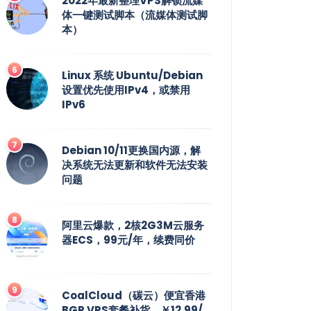
2022年最新整理VPS解锁流媒
体一键测试脚本（流媒体测试脚
本）
Linux 系统 Ubuntu/Debian
设置优先使用IPv4，或禁用
IPv6
Debian 10/11更换国内源，解
决系统无法更新和软件无法安装
问题
阿里云爆款，2核2G3M云服务
器ECS，99元/年，续费同价
CoalCloud（碳云）便宜香港
BGP VPS套餐补货，￥12.99/