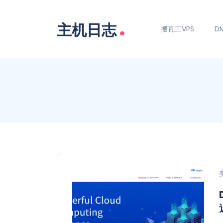
.
主机日志
搬瓦工VPS
DM