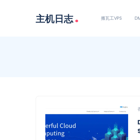
.
主机日志
搬瓦工VPS
DM