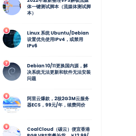
2022年最新整理VPS解锁流媒
体一键测试脚本（流媒体测试脚
本）
Linux 系统 Ubuntu/Debian
设置优先使用IPv4，或禁用
IPv6
Debian 10/11更换国内源，解
决系统无法更新和软件无法安装
问题
阿里云爆款，2核2G3M云服务
器ECS，99元/年，续费同价
CoalCloud（碳云）便宜香港
BGP VPS套餐补货，￥12.99/