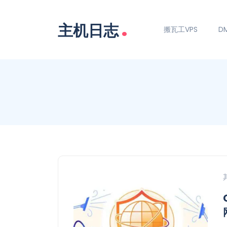
.
主机日志
搬瓦工VPS
DM