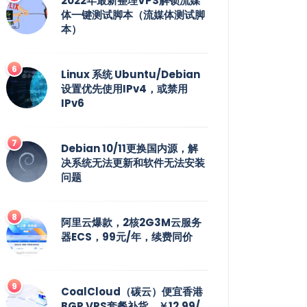
2022年最新整理VPS解锁流媒
体一键测试脚本（流媒体测试脚
本）
Linux 系统 Ubuntu/Debian
设置优先使用IPv4，或禁用
IPv6
Debian 10/11更换国内源，解
决系统无法更新和软件无法安装
问题
阿里云爆款，2核2G3M云服务
器ECS，99元/年，续费同价
CoalCloud（碳云）便宜香港
BGP VPS套餐补货，￥12.99/