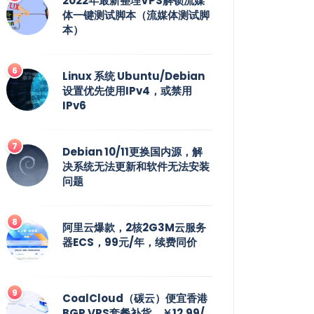
2022年最新整理VPS解锁流媒
体一键测试脚本（流媒体测试脚
本）
Linux 系统 Ubuntu/Debian
设置优先使用IPv4，或禁用
IPv6
Debian 10/11更换国内源，解
决系统无法更新和软件无法安装
问题
阿里云爆款，2核2G3M云服务
器ECS，99元/年，续费同价
CoalCloud（碳云）便宜香港
BGP VPS套餐补货，￥12.99/