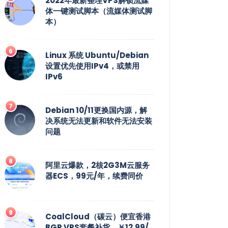
2022年最新整理VPS解锁流媒
体一键测试脚本（流媒体测试脚
本）
Linux 系统 Ubuntu/Debian
设置优先使用IPv4，或禁用
IPv6
Debian 10/11更换国内源，解
决系统无法更新和软件无法安装
问题
阿里云爆款，2核2G3M云服务
器ECS，99元/年，续费同价
CoalCloud（碳云）便宜香港
BGP VPS套餐补货，￥12.99/