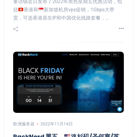
童话镇近日发布了2022年黑色星期五优惠活动，包
括
香港和
新加坡机房vps促销，1Gbps大带
宽，可选香港原生IP和中国优化线路套餐，…
欧洲服务器
2022年11月14日
RackNerd 黑五，
洛杉矶/圣何塞/芝