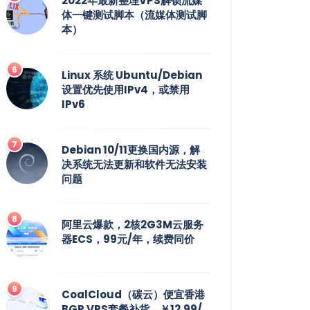
2022年最新整理VPS解锁流媒
体一键测试脚本（流媒体测试脚
本）
Linux 系统 Ubuntu/Debian
设置优先使用IPv4，或禁用
IPv6
Debian 10/11更换国内源，解
决系统无法更新和软件无法安装
问题
阿里云爆款，2核2G3M云服务
器ECS，99元/年，续费同价
CoalCloud（碳云）便宜香港
BGP VPS套餐补货，￥12.99/