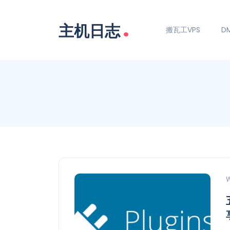
.
主机日志
搬瓦工VPS
DM