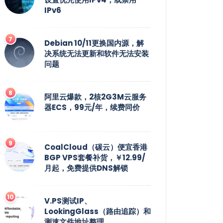
IPv6
Debian 10/11更换国内源，解
决系统无法更新和软件无法安装
问题
阿里云爆款，2核2G3M云服务
器ECS，99元/年，续费同价
CoalCloud（碳云）便宜香港
BGP VPS套餐补货，￥12.99/
月起，免费提供DNS解锁
V.PS测试IP、
LookingGlass（路由追踪）和
测速文件地址整理