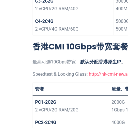
C3-2C2G
3000
2 vCPU/2G RAM/40G
400M
C4-2C4G
5000
2 vCPU/4G RAM/60G
500M
香港CMI 10Gbps带宽套
最高可选10Gbps带宽，
默认分配香港原生IP
。
Speedtest & Looking Glass:
http://hk-cmi-new.
套餐
流量、
PC1-2C2G
2000G
2 vCPU/2G RAM/20G
1Gbps-
PC2-2C4G
4000G