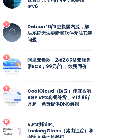
IPv6
Debian 10/11更换国内源，解
决系统无法更新和软件无法安装
问题
阿里云爆款，2核2G3M云服务
器ECS，99元/年，续费同价
CoalCloud（碳云）便宜香港
BGP VPS套餐补货，￥12.99/
月起，免费提供DNS解锁
V.PS测试IP、
LookingGlass（路由追踪）和
测速文件地址整理