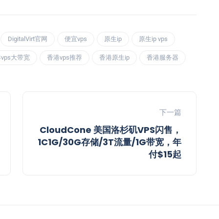
DigitalVirt官网
便宜vps
原生ip
原生ip vps
vps大带宽
香港vps推荐
香港原生ip
香港服务器
下一篇
CloudCone 美国洛杉矶VPS闪售，
1C1G/30G存储/3T流量/1G带宽，年
付$15起