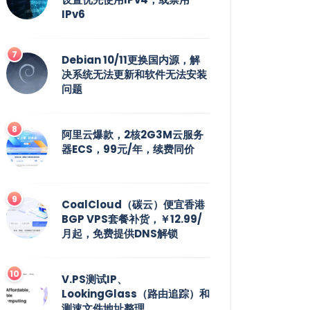
IPv6
Debian 10/11更换国内源，解
决系统无法更新和软件无法安装
问题
阿里云爆款，2核2G3M云服务
器ECS，99元/年，续费同价
CoalCloud（碳云）便宜香港
BGP VPS套餐补货，￥12.99/
月起，免费提供DNS解锁
V.PS测试IP、
LookingGlass（路由追踪）和
测速文件地址整理