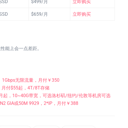
 SSD
$499/月
立即购买
 SSD
$659/月
立即购买
以性能上会一点差距。
5独服，1Gbps无限流量，月付￥350
，月付$55起，4T/8T存储
15/月起，10~40G带宽，可选洛杉矶/纽约/伦敦等机房可选
2 GIA或50M 9929，2*IP，月付￥388