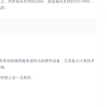
，内存最高支持到256G，硬盘最高支持到10T HDD，
S高防。
台既具有传统物理服务器特点的硬件设备，又具备云计算技术
产物。
以性能上会一点差距。