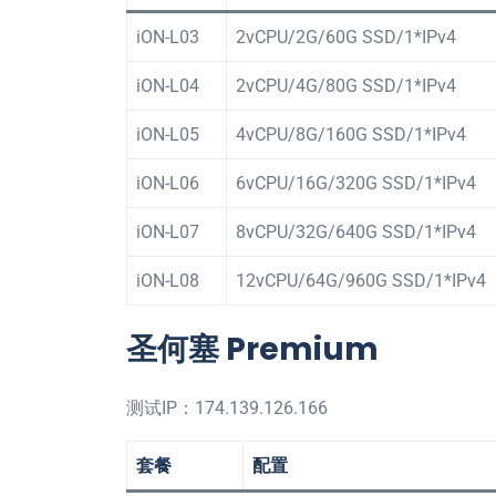
iON-L03
2vCPU/2G/60G SSD/1*IPv4
iON-L04
2vCPU/4G/80G SSD/1*IPv4
iON-L05
4vCPU/8G/160G SSD/1*IPv4
iON-L06
6vCPU/16G/320G SSD/1*IPv4
iON-L07
8vCPU/32G/640G SSD/1*IPv4
iON-L08
12vCPU/64G/960G SSD/1*IPv4
圣何塞 Premium
测试IP：174.139.126.166
套餐
配置