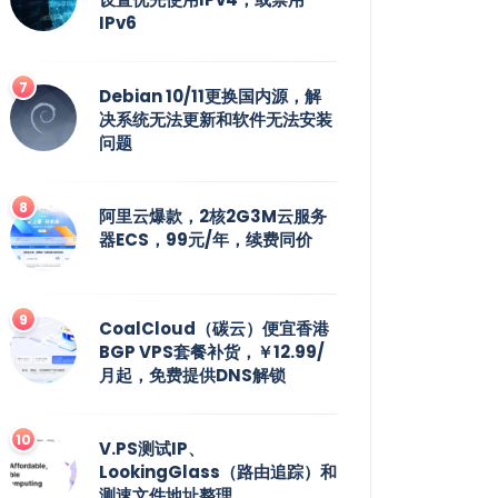
IPv6
Debian 10/11更换国内源，解
决系统无法更新和软件无法安装
问题
阿里云爆款，2核2G3M云服务
器ECS，99元/年，续费同价
CoalCloud（碳云）便宜香港
BGP VPS套餐补货，￥12.99/
月起，免费提供DNS解锁
V.PS测试IP、
LookingGlass（路由追踪）和
测速文件地址整理