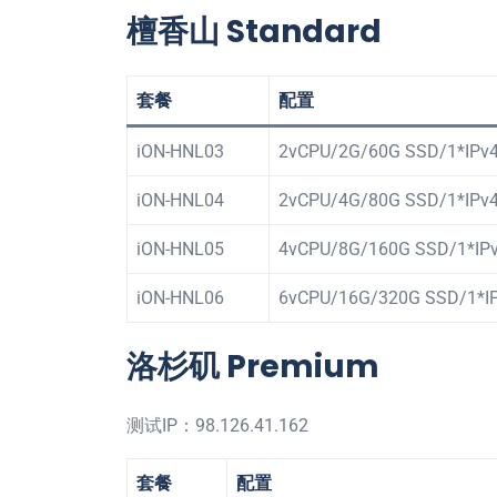
檀香山 Standard
套餐
配置
iON-HNL03
2vCPU/2G/60G SSD/1*IPv
iON-HNL04
2vCPU/4G/80G SSD/1*IPv
iON-HNL05
4vCPU/8G/160G SSD/1*IP
iON-HNL06
6vCPU/16G/320G SSD/1*I
洛杉矶 Premium
测试IP：98.126.41.162
套餐
配置