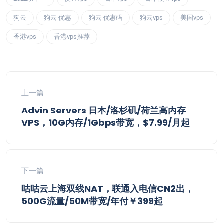
狗云
狗云 优惠
狗云 优惠码
狗云vps
美国vps
香港vps
香港vps推荐
上一篇
Advin Servers 日本/洛杉矶/荷兰高内存
VPS，10G内存/1Gbps带宽，$7.99/月起
下一篇
咕咕云上海双线NAT，联通入电信CN2出，
500G流量/50M带宽/年付￥399起