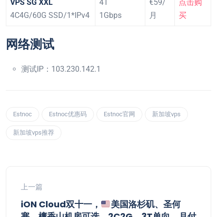
VPS SG XXL
4T
€59/
点击购
4C4G/60G SSD/1*IPv4
1Gbps
月
买
网络测试
测试IP：103.230.142.1
Estnoc
Estnoc优惠码
Estnoc官网
新加坡vps
新加坡vps推荐
上一篇
iON Cloud双十一，
美国洛杉矶、圣何
塞、檀香山机房可选，2C2G，3T单向，月付