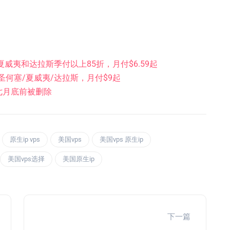
、夏威夷和达拉斯季付以上85折，月付$6.59起
矶/圣何塞/夏威夷/达拉斯，月付$9起
将在七月底前被删除
原生ip vps
美国vps
美国vps 原生ip
美国vps选择
美国原生ip
下一篇