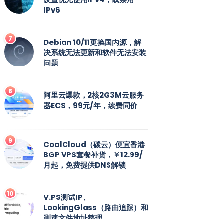
IPv6
Debian 10/11更换国内源，解
决系统无法更新和软件无法安装
问题
阿里云爆款，2核2G3M云服务
器ECS，99元/年，续费同价
CoalCloud（碳云）便宜香港
BGP VPS套餐补货，￥12.99/
月起，免费提供DNS解锁
V.PS测试IP、
LookingGlass（路由追踪）和
测速文件地址整理