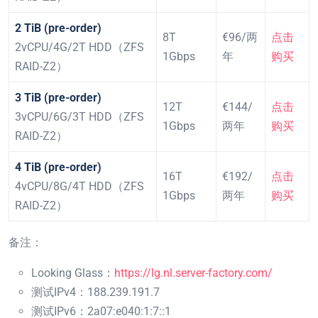
2 TiB (pre-order)
8T
€96/两
点击
2vCPU/4G/2T HDD（ZFS
1Gbps
年
购买
RAID-Z2）
3 TiB (pre-order)
12T
€144/
点击
3vCPU/6G/3T HDD（ZFS
1Gbps
两年
购买
RAID-Z2）
4 TiB (pre-order)
16T
€192/
点击
4vCPU/8G/4T HDD（ZFS
1Gbps
两年
购买
RAID-Z2）
备注：
Looking Glass：
https://lg.nl.server-factory.com/
测试IPv4：188.239.191.7
测试IPv6：2a07:e040:1:7::1