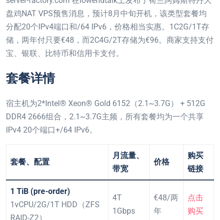
server-factory.com 在lowendtalk上发布了荷兰阿姆斯特丹大
盘鸡NAT VPS预售消息，预计8月中旬开机，该类型套餐均
分配20个IPv4端口和/64 IPv6，价格相当实惠。1C2G/1T存
储，两年付只要€48，而2C4G/2T存储为€96。商家支持支付
宝、银联、比特币和信用卡支付。
套餐详情
宿主机为2*Intel® Xeon® Gold 6152（2.1~3.7G） + 512G
DDR4 2666组合，2.1~3.7G主频，所有套餐均为一个共享
IPv4 20个端口+/64 IPv6。
月流量、
购买
套餐、配置
价格
带宽
链接
1 TiB (pre-order)
4T
€48/两
点击
1vCPU/2G/1T HDD（ZFS
1Gbps
年
购买
RAID-Z2）