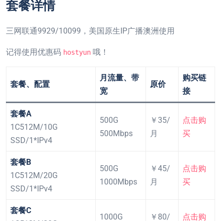
套餐详情
三网联通9929/10099，美国原生IP广播澳洲使用
记得使用优惠码
哦！
hostyun
月流量、带
购买链
套餐、配置
原价
宽
接
套餐A
500G
￥35/
点击购
1C512M/10G
500Mbps
月
买
SSD/1*IPv4
套餐B
500G
￥45/
点击购
1C512M/20G
1000Mbps
月
买
SSD/1*IPv4
套餐C
1000G
￥80/
点击购