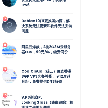
IPv6
Debian 10/11更换国内源，解
决系统无法更新和软件无法安装
问题
阿里云爆款，2核2G3M云服务
器ECS，99元/年，续费同价
CoalCloud（碳云）便宜香港
BGP VPS套餐补货，￥12.99/
月起，免费提供DNS解锁
V.PS测试IP、
LookingGlass（路由追踪）和
测速文件地址整理