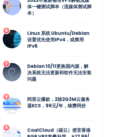
2022年最新整理VPS解锁流媒
体一键测试脚本（流媒体测试脚
本）
Linux 系统 Ubuntu/Debian
设置优先使用IPv4，或禁用
IPv6
Debian 10/11更换国内源，解
决系统无法更新和软件无法安装
问题
阿里云爆款，2核2G3M云服务
器ECS，99元/年，续费同价
CoalCloud（碳云）便宜香港
BGP VPS套餐补货，￥12.99/