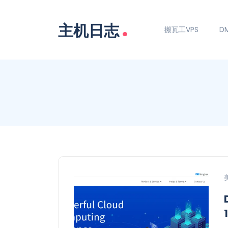
.
主机日志
搬瓦工VPS
DM