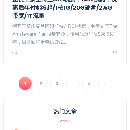
惠后年付$36起/1核1G/20G硬盘/2.5G
带宽/1T流量
搬瓦工新增荷兰阿姆斯特丹DC1机房，并发布了The
Amsterdam Plan限量套餐，使用优惠码后$36.36/
年，目前回程走电信CN2…
1
2
3
…
5
»
热门文章