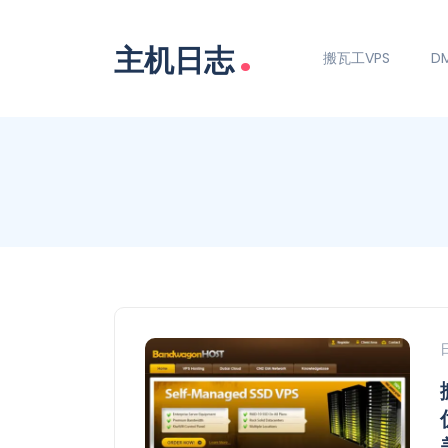
.
主机日志
搬瓦工VPS
DM