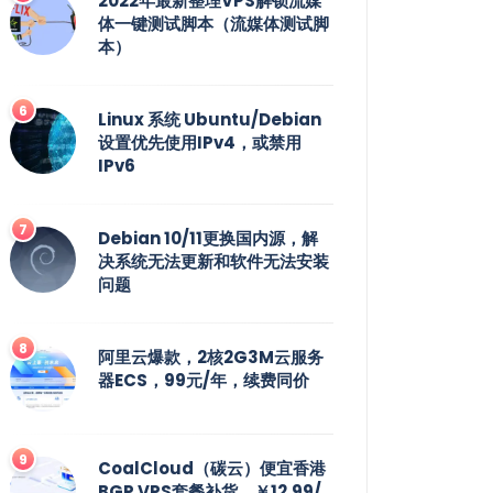
2022年最新整理VPS解锁流媒
体一键测试脚本（流媒体测试脚
本）
Linux 系统 Ubuntu/Debian
设置优先使用IPv4，或禁用
IPv6
Debian 10/11更换国内源，解
决系统无法更新和软件无法安装
问题
阿里云爆款，2核2G3M云服务
器ECS，99元/年，续费同价
CoalCloud（碳云）便宜香港
BGP VPS套餐补货，￥12.99/