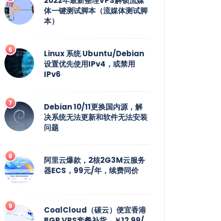
2022年最新整理VPS解锁流媒
体一键测试脚本（流媒体测试脚
本）
Linux 系统 Ubuntu/Debian
设置优先使用IPv4，或禁用
IPv6
Debian 10/11更换国内源，解
决系统无法更新和软件无法安装
问题
阿里云爆款，2核2G3M云服务
器ECS，99元/年，续费同价
CoalCloud（碳云）便宜香港
BGP VPS套餐补货，￥12.99/