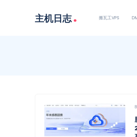
.
主机日志
搬瓦工VPS
DM