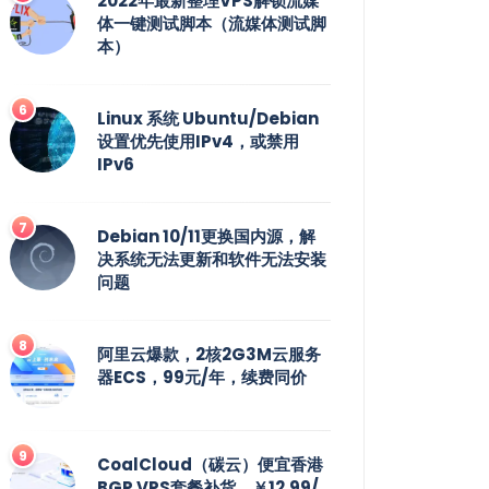
2022年最新整理VPS解锁流媒
体一键测试脚本（流媒体测试脚
本）
Linux 系统 Ubuntu/Debian
设置优先使用IPv4，或禁用
IPv6
Debian 10/11更换国内源，解
决系统无法更新和软件无法安装
问题
阿里云爆款，2核2G3M云服务
器ECS，99元/年，续费同价
CoalCloud（碳云）便宜香港
BGP VPS套餐补货，￥12.99/