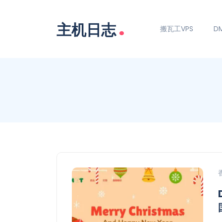
.
主机日志
搬瓦工VPS
DM