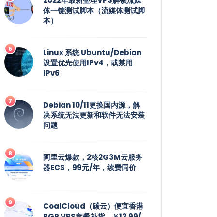
2022年最新整理VPS解锁流媒
体一键测试脚本（流媒体测试脚
本）
Linux 系统 Ubuntu/Debian
设置优先使用IPv4，或禁用
IPv6
Debian 10/11更换国内源，解
决系统无法更新和软件无法安装
问题
阿里云爆款，2核2G3M云服务
器ECS，99元/年，续费同价
CoalCloud（碳云）便宜香港
BGP VPS套餐补货，￥12.99/