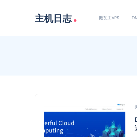
.
主机日志
搬瓦工VPS
DM