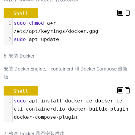
Shell
1
sudo
chmod
 a
+
r 
/etc/apt/keyrings/docker.gpg
2
sudo
 apt update
6. 安装 Docker
安装 Docker Engine,、containerd 和 Docker Compose 最新
版
Shell
1
sudo
 apt install docker-ce docker-ce-
cli containerd.io docker-buildx-plugin 
docker-compose-plugin
7. 检查 Docker 是否安装成功