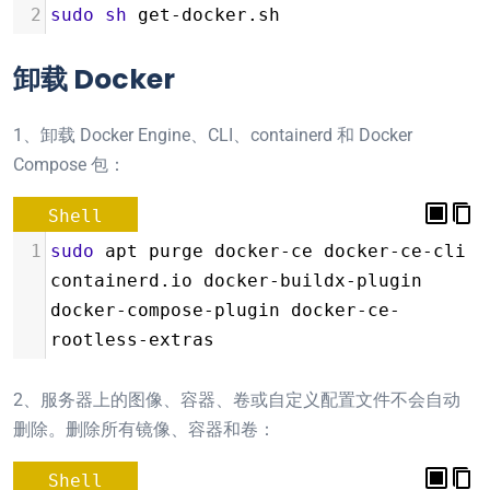
2
sudo
sh
 get-docker.sh
卸载 Docker
1、卸载 Docker Engine、CLI、containerd 和 Docker
Compose 包：
Shell
1
sudo
 apt purge docker-ce docker-ce-cli 
containerd.io docker-buildx-plugin 
docker-compose-plugin docker-ce-
rootless-extras
2、服务器上的图像、容器、卷或自定义配置文件不会自动
删除。删除所有镜像、容器和卷：
Shell