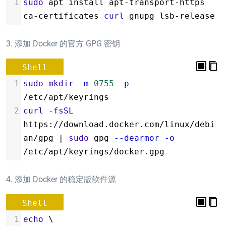
1
sudo
 apt install apt-transport-https 
ca-certificates 
curl
 gnupg lsb-release
3. 添加 Docker 的官方 GPG 密钥
Shell
1
sudo
mkdir
-m
0755
-p
/etc/apt/keyrings
2
curl
-fsSL
https://download.docker.com/linux/debi
an/gpg | 
sudo
 gpg 
--dearmor
-o
/etc/apt/keyrings/docker.gpg
4. 添加 Docker 的稳定版软件源
Shell
1
echo
 \