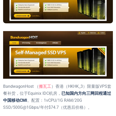
BandwagonHost （
搬瓦工
）香港（HKHK_3）限量版VPS套
餐补货，位于Equinix IDC机房，
已知国内方向三网回程通过
中国移动CMI
。配置：1vCPU/1G RAM/20G
SSD/500G@1Gbps/年付$74.7（优惠后价格）。