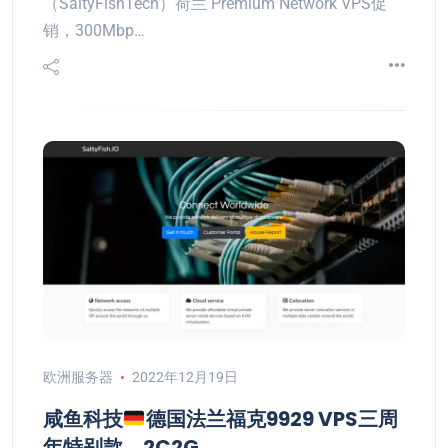
（SaltyFishTech）荷兰 Premium Network VPS促
销，300Mbp…
欧洲服务器
2022年12月19日
咸鱼科技
德国法兰福克9929 VPS三周
年特别款，2C2G，