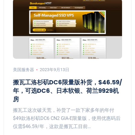
美国服务器
2023年9月13日
搬瓦工洛杉矶DC6限量版补货，$46.59/
年，可选DC6、日本软银、荷兰9929机
房
搬瓦工这次破天荒，补货了一款下家多年的年付
$49款洛杉矶DC6 CN2 GIA-E限量版，使用优惠码后
仅需$46.59/年，这款是搬瓦工目前…