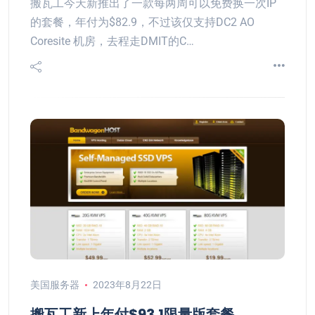
搬瓦工今天新推出了一款每两周可以免费换一次IP
的套餐，年付为$82.9，不过该仅支持DC2 AO
Coresite 机房，去程走DMIT的C…
美国服务器
2023年8月22日
搬瓦工新上年付$93.1限量版套餐，